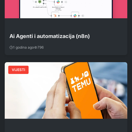
Ai Agenti i automatizacija (n8n)
1 godina ago
796
VIJESTI