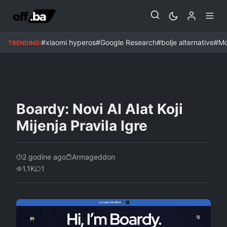
UMJETNA INTELIGENCIJA
#xiaomi hyperos
#Google Research
#bolje alternative
#Mo
TRENDING:
Boardy: Novi AI Alat Koji
Mijenja Pravila Igre
2 godine ago
Armageddon
1.1K
1