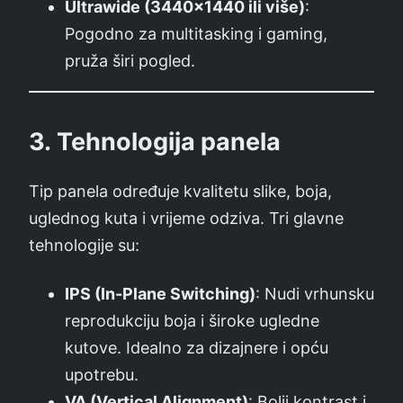
Ultrawide (3440×1440 ili više)
:
Pogodno za multitasking i gaming,
pruža širi pogled.
3.
Tehnologija panela
Tip panela određuje kvalitetu slike, boja,
uglednog kuta i vrijeme odziva. Tri glavne
tehnologije su:
IPS (In-Plane Switching)
: Nudi vrhunsku
reprodukciju boja i široke ugledne
kutove. Idealno za dizajnere i opću
upotrebu.
VA (Vertical Alignment)
: Bolji kontrast i