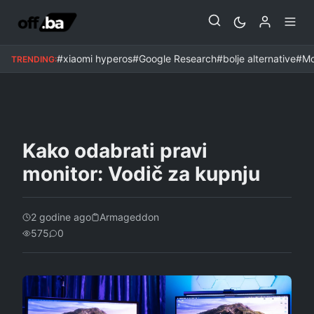
HOWTO
#xiaomi hyperos
#Google Research
#bolje alternative
#Mo
TRENDING:
Kako odabrati pravi
monitor: Vodič za kupnju
2 godine ago
Armageddon
575
0