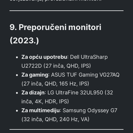
9.
Preporučeni monitori
(2023.)
Za opću upotrebu
: Dell UltraSharp
U2722D (27 inča, QHD, IPS)
Za gaming
: ASUS TUF Gaming VG27AQ
(27 inča, QHD, 165 Hz, IPS)
Za dizajn
: LG UltraFine 32UL950 (32
inča, 4K, HDR, IPS)
Za multimediju
: Samsung Odyssey G7
(32 inča, QHD, 240 Hz, VA)