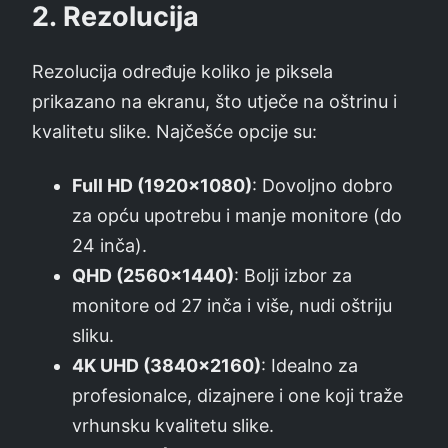
2.
Rezolucija
Rezolucija određuje koliko je piksela
prikazano na ekranu, što utječe na oštrinu i
kvalitetu slike. Najčešće opcije su:
Full HD (1920×1080)
: Dovoljno dobro
za opću upotrebu i manje monitore (do
24 inča).
QHD (2560×1440)
: Bolji izbor za
monitore od 27 inča i više, nudi oštriju
sliku.
4K UHD (3840×2160)
: Idealno za
profesionalce, dizajnere i one koji traže
vrhunsku kvalitetu slike.