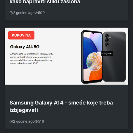
kako napraviti sliku zaslona
2 godine ago
500
KUPOVINA
Samsung Galaxy A14 - smeće koje treba
izbjegavati
2 godine ago
516