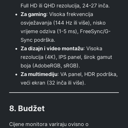
Full HD ili QHD rezolucija, 24-27 inča.
Za gaming
: Visoka frekvencija
osvježavanja (144 Hz ili više), nisko
vrijeme odziva (1-5 ms), FreeSync/G-
Sync podrška.
Za dizajn i video montažu
: Visoka
rezolucija (4K), IPS panel, širok gamut
boja (AdobeRGB, sRGB).
Za multimediju
: VA panel, HDR podrška,
veći ekran (32 inča ili više).
8.
Budžet
Cijene monitora variraju ovisno o