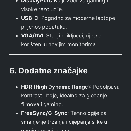
DisplayPort
: Bolji izbor za gaming i
visoke rezolucije.
USB-C
: Pogodno za moderne laptope i
prijenos podataka.
VGA/DVI
: Stariji priključci, rijetko
korišteni u novijim monitorima.
6.
Dodatne značajke
HDR (High Dynamic Range)
: Poboljšava
kontrast i boje, idealno za gledanje
filmova i gaming.
FreeSync/G-Sync
: Tehnologije za
smanjenje trzanja i cijepanja slike u
gaming monitorima.