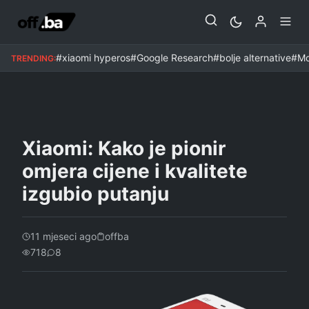
MOBITELI
#xiaomi hyperos
#Google Research
#bolje alternative
#Mo
TRENDING:
Xiaomi: Kako je pionir
omjera cijene i kvalitete
izgubio putanju
11 mjeseci ago
offba
718
8