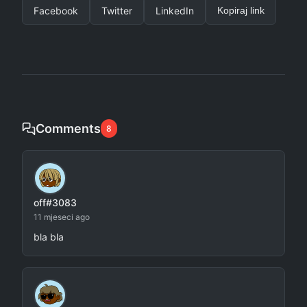
Facebook
Twitter
LinkedIn
Kopiraj link
Comments
8
off#3083
11 mjeseci ago
bla bla