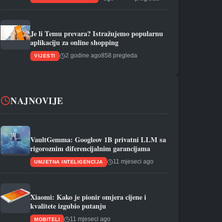
Je li Temu prevara? Istražujemo popularnu
aplikaciju za online shopping
2 godine ago
858 pregleda
VIJESTI
NAJNOVIJE
VaultGemma: Googleov 1B privatni LLM sa
rigoroznim diferencijalnim garancijama
11 mjeseci ago
UMJETNA INTELIGENCIJA
Xiaomi: Kako je pionir omjera cijene i
kvalitete izgubio putanju
11 mjeseci ago
MOBITELI