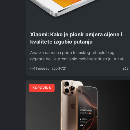
Xiaomi: Kako je pionir omjera cijene i
kvalitete izgubio putanju
Analiza uspona i pada kineskog tehnološkog
giganta koji je promijenio mobilnu industriju, a zatim
se…
11 mjeseci ago
721
8
KUPOVINA