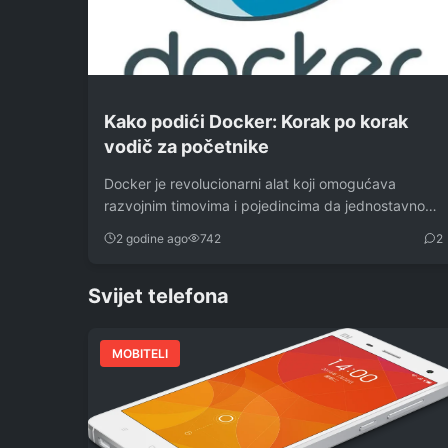
Kako podići Docker: Korak po korak
vodič za početnike
Docker je revolucionarni alat koji omogućava
razvojnim timovima i pojedincima da jednostavno
pakiraju, distribuiraju i…
2 godine ago
742
2
Svijet telefona
MOBITELI