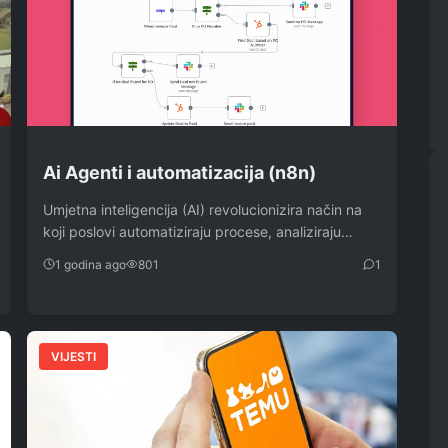
Ai Agenti i automatizacija (n8n)
Umjetna inteligencija (AI) revolucionizira način na
koji poslovi automatiziraju procese, analiziraju
podatke i poboljšavaju korisničko…
1 godina ago
801
1
VIJESTI