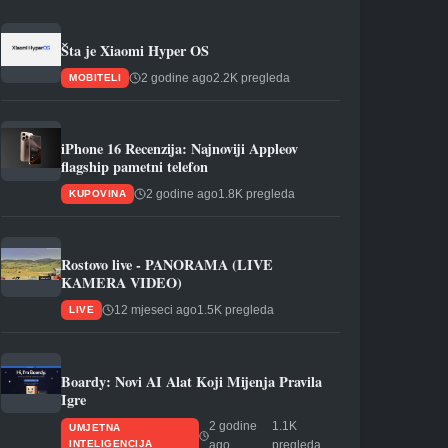
Šta je Xiaomi Hyper OS
2 godine ago
2.2K pregleda
MOBITELI
iPhone 16 Recenzija: Najnoviji Appleov
flagship pametni telefon
2 godine ago
1.8K pregleda
KUPOVINA
Rostovo live - PANORAMA (LIVE
KAMERA VIDEO)
12 mjeseci ago
1.5K pregleda
LIVE
Boardy: Novi AI Alat Koji Mijenja Pravila
Igre
2 godine
1.1K
UMJETNA
INTELIGENCIJA
ago
pregleda