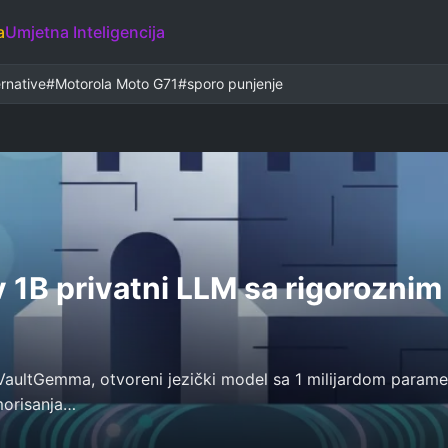
a
Umjetna Inteligencija
ernative
#Motorola Moto G71
#sporo punjenje
B privatni LLM sa rigoroznim 
aultGemma, otvoreni jezički model sa 1 milijardom parameta
morisanja…