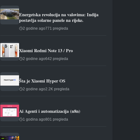
Energetska revolucija na valovima: Indija
postavlja solarne panele na rijeke.
2 godine ago
771 pregleda
Xiaomi Redmi Note 13 / Pro
2 godine ago
642 pregleda
Šta je Xiaomi Hyper OS
2 godine ago
2.2K pregleda
Ai Agenti i automatizacija (n8n)
1 godina ago
801 pregleda