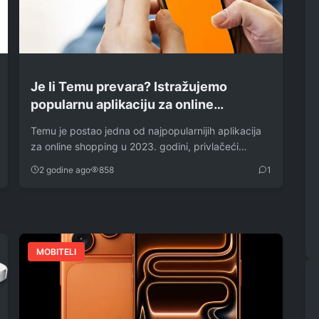
Je li Temu prevara? Istražujemo
popularnu aplikaciju za online
shopping
Temu je postao jedna od najpopularnijih aplikacija
za online shopping u 2023. godini, privlačeći
korisnike…
2 godine ago
858
1
MOBITELI