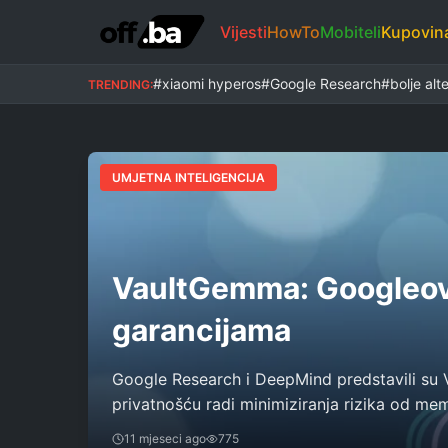
Vijesti
HowTo
Mobiteli
Kupovin
#xiaomi hyperos
#Google Research
#bolje alt
TRENDING:
UMJETNA INTELIGENCIJA
VaultGemma: Googleov 1
garancijama
Google Research i DeepMind predstavili su V
privatnošću radi minimiziranja rizika od me
11 mjeseci ago
775