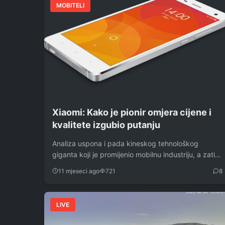
MOBITELI
Xiaomi: Kako je pionir omjera cijene i
kvalitete izgubio putanju
Analiza uspona i pada kineskog tehnološkog
giganta koji je promijenio mobilnu industriju, a zatim
se…
11 mjeseci ago
721
8
LIVE