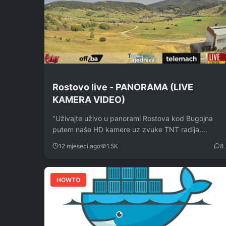
Rostovo live - PANORAMA (LIVE
KAMERA VIDEO)
"Uživajte uživo u panorami Rostova kod Bugojna
putem naše HD kamere uz zvuke TNT radija.…
12 mjeseci ago
1.5K
8
HOWTO