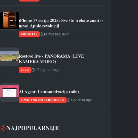
iPhone 17 serija 2025: Sve što trebate znati o
novoj Apple revoluciji
11 mjeseci ago
MOBITELI
Rostovo live - PANORAMA (LIVE
KAMERA VIDEO)
12 mjeseci ago
LIVE
Ai Agenti i automatizacija (n8n)
1 godina ago
UMJETNA INTELIGENCIJA
NAJPOPULARNIJE