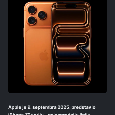
Apple je 9. septembra 2025. predstavio
iPhone 17 seriju – najnapredniju liniju