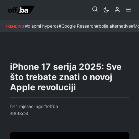
MOBITELI
#xiaomi hyperos
#Google Research
#bolje alternative
#Mo
TRENDING:
iPhone 17 serija 2025: Sve
što trebate znati o novoj
Apple revoluciji
11 mjeseci ago
offba
698
4