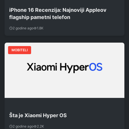
iPhone 16 Recenzija: Najnoviji Appleov
flagship pametni telefon
2 godine ago
1.8K
MOBITELI
Šta je Xiaomi Hyper OS
2 godine ago
2.2K