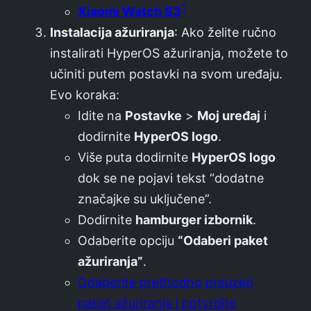
1
Xiaomi Watch S3
Instalacija ažuriranja
: Ako želite ručno
instalirati HyperOS ažuriranja, možete to
učiniti putem postavki na svom uređaju.
Evo koraka:
Idite na
Postavke
>
Moj uređaj
i
dodirnite
HyperOS logo
.
Više puta dodirnite
HyperOS logo
dok se ne pojavi tekst “dodatne
značajke su uključene”.
Dodirnite
hamburger izbornik
.
Odaberite opciju
“Odaberi paket
ažuriranja”
.
Odaberite prethodno preuzeti
paket ažuriranja i potvrdite