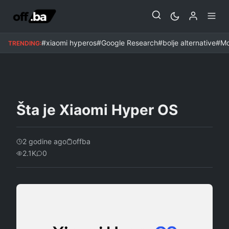
MOBITELI
#xiaomi hyperos
#Google Research
#bolje alternative
#Mo
TRENDING:
Šta je Xiaomi Hyper OS
2 godine ago
offba
2.1K
0