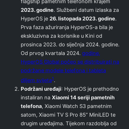
flagship pametnim telefonom krajem
2023. godine
. Službeni datum izlaska za
HyperOS je
26. listopada 2023. godine
.
Prva faza ažuriranja HyperOS-a bila je
ekskluzivna za korisnike u Kini od
prosinca 2023. do siječnja 2024. godine.
Od prvog kvartala 2024.
godine,
HyperOS Global počeo se distribuirati na
podržane modele telefona i tableta
1
diljem svijeta
.
Podržani uređaji
: HyperOS je prethodno
instaliran na
Xiaomi 14 seriji pametnih
telefona
, Xiaomi Watch S3 pametnim
satom, Xiaomi TV S Pro 85” MiniLED te
drugim uređajima. Tijekom razdoblja od