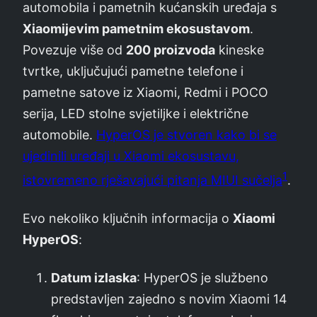
automobila i pametnih kućanskih uređaja s
Xiaomijevim pametnim ekosustavom
.
Povezuje više od
200 proizvoda
kineske
tvrtke, uključujući pametne telefone i
pametne satove iz Xiaomi, Redmi i POCO
serija, LED stolne svjetiljke i električne
automobile.
HyperOS je stvoren kako bi se
ujedinili uređaji u Xiaomi ekosustavu,
1
istovremeno rješavajući pitanja MIUI sučelja
.
Evo nekoliko ključnih informacija o
Xiaomi
HyperOS
:
Datum izlaska
: HyperOS je službeno
predstavljen zajedno s novim Xiaomi 14