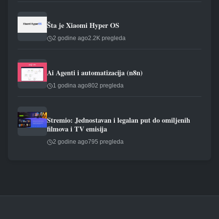
Šta je Xiaomi Hyper OS
2 godine ago
2.2K pregleda
Ai Agenti i automatizacija (n8n)
1 godina ago
802 pregleda
Stremio: Jednostavan i legalan put do omiljenih
filmova i TV emisija
2 godine ago
795 pregleda