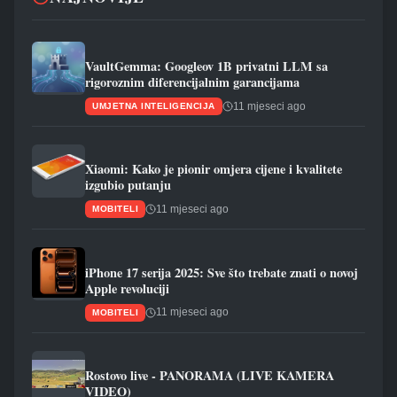
VaultGemma: Googleov 1B privatni LLM sa
rigoroznim diferencijalnim garancijama
11 mjeseci ago
UMJETNA INTELIGENCIJA
Xiaomi: Kako je pionir omjera cijene i kvalitete
izgubio putanju
11 mjeseci ago
MOBITELI
iPhone 17 serija 2025: Sve što trebate znati o novoj
Apple revoluciji
11 mjeseci ago
MOBITELI
Rostovo live - PANORAMA (LIVE KAMERA
VIDEO)