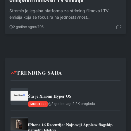
Stremio je legalna platforma za striming filmova i TV
emisija koja se fokusira na jednostavnost…
2 godine ago
795
2
TRENDING SADA
Šta je Xiaomi Hyper OS
2 godine ago
2.2K pregleda
MOBITELI
iPhone 16 Recenzija: Najnoviji Appleov flagship
pametni telefon