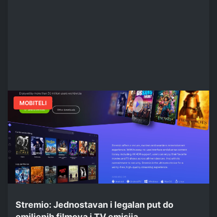
MOBITELI
Stremio: Jednostavan i legalan put do
omiljenih filmova i TV emisija