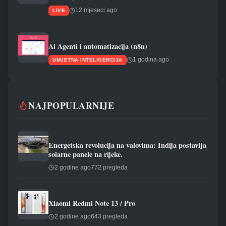
12 mjeseci ago
LIVE
Ai Agenti i automatizacija (n8n)
1 godina ago
UMJETNA INTELIGENCIJA
NAJPOPULARNIJE
Energetska revolucija na valovima: Indija postavlja
solarne panele na rijeke.
2 godine ago
772 pregleda
Xiaomi Redmi Note 13 / Pro
2 godine ago
643 pregleda