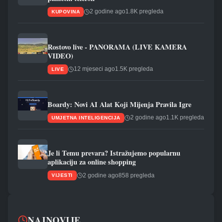
2 godine ago
1.8K pregleda
KUPOVINA
Rostovo live - PANORAMA (LIVE KAMERA
VIDEO)
12 mjeseci ago
1.5K pregleda
LIVE
Boardy: Novi AI Alat Koji Mijenja Pravila Igre
2 godine ago
1.1K pregleda
UMJETNA INTELIGENCIJA
Je li Temu prevara? Istražujemo popularnu
aplikaciju za online shopping
2 godine ago
858 pregleda
VIJESTI
NAJNOVIJE