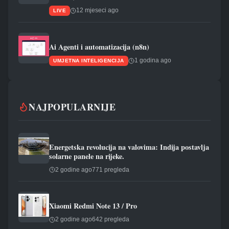
12 mjeseci ago
LIVE
Ai Agenti i automatizacija (n8n)
1 godina ago
UMJETNA INTELIGENCIJA
NAJPOPULARNIJE
Energetska revolucija na valovima: Indija postavlja
solarne panele na rijeke.
2 godine ago
771 pregleda
Xiaomi Redmi Note 13 / Pro
2 godine ago
642 pregleda