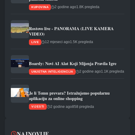
2 godine ago
1.8K pregleda
KUPOVINA
Rostovo live - PANORAMA (LIVE KAMERA
VIDEO)
12 mjeseci ago
1.5K pregleda
LIVE
Boardy: Novi AI Alat Koji Mijenja Pravila Igre
2 godine ago
1.1K pregleda
UMJETNA INTELIGENCIJA
Je li Temu prevara? Istražujemo popularnu
aplikaciju za online shopping
2 godine ago
858 pregleda
VIJESTI
NAJNOVIJE