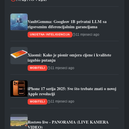
VaultGemma: Googleov 1B privatni LLM sa
rigoroznim diferencijalnim garancijama
11 mjeseci ago
UMJETNA INTELIGENCIJA
Xiaomi: Kako je pionir omjera cijene i kvalitete
izgubio putanju
11 mjeseci ago
MOBITELI
iPhone 17 serija 2025: Sve što trebate znati o novoj
Apple revoluciji
11 mjeseci ago
MOBITELI
Rostovo live - PANORAMA (LIVE KAMERA
VIDEO)