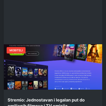
MOBITELI
Stremio: Jednostavan i legalan put do
omiljenih filmova i TV emisija