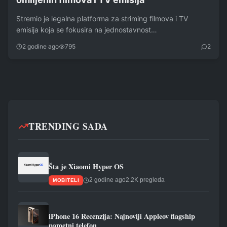
Stremio je legalna platforma za striming filmova i TV
emisija koja se fokusira na jednostavnost…
2 godine ago
795
2
TRENDING SADA
Šta je Xiaomi Hyper OS
2 godine ago
2.2K pregleda
MOBITELI
iPhone 16 Recenzija: Najnoviji Appleov flagship
pametni telefon