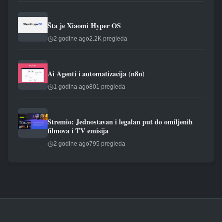
Šta je Xiaomi Hyper OS
2 godine ago
2.2K pregleda
Ai Agenti i automatizacija (n8n)
1 godina ago
801 pregleda
Stremio: Jednostavan i legalan put do omiljenih
filmova i TV emisija
2 godine ago
795 pregleda