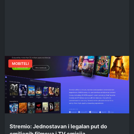
MOBITELI
Stremio: Jednostavan i legalan put do
omiljenih filmova i TV emisija