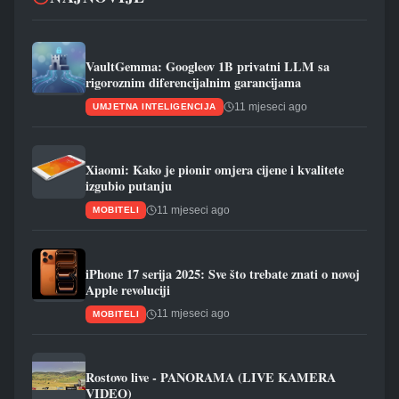
VaultGemma: Googleov 1B privatni LLM sa
rigoroznim diferencijalnim garancijama
11 mjeseci ago
UMJETNA INTELIGENCIJA
Xiaomi: Kako je pionir omjera cijene i kvalitete
izgubio putanju
11 mjeseci ago
MOBITELI
iPhone 17 serija 2025: Sve što trebate znati o novoj
Apple revoluciji
11 mjeseci ago
MOBITELI
Rostovo live - PANORAMA (LIVE KAMERA
VIDEO)