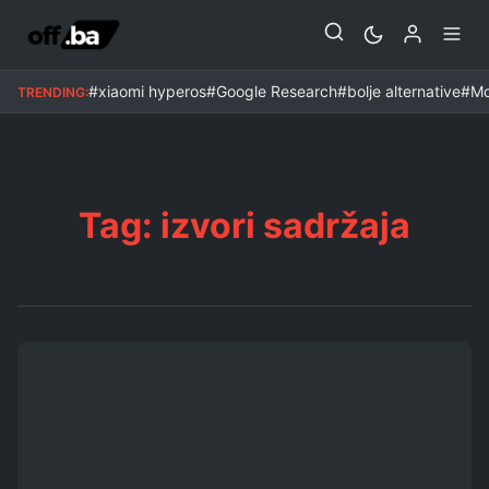
#xiaomi hyperos
#Google Research
#bolje alternative
#Mo
TRENDING:
Tag: izvori sadržaja