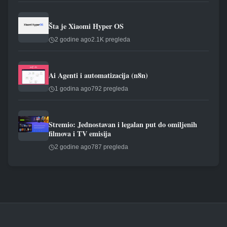
Šta je Xiaomi Hyper OS
2 godine ago
2.1K pregleda
Ai Agenti i automatizacija (n8n)
1 godina ago
792 pregleda
Stremio: Jednostavan i legalan put do omiljenih
filmova i TV emisija
2 godine ago
787 pregleda