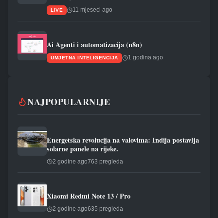
11 mjeseci ago
LIVE
Ai Agenti i automatizacija (n8n)
1 godina ago
UMJETNA INTELIGENCIJA
NAJPOPULARNIJE
Energetska revolucija na valovima: Indija postavlja
solarne panele na rijeke.
2 godine ago
763 pregleda
Xiaomi Redmi Note 13 / Pro
2 godine ago
635 pregleda