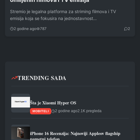
Stremio je legalna platforma za striming filmova i TV
emisija koja se fokusira na jednostavnost…
2 godine ago
787
2
TRENDING SADA
Šta je Xiaomi Hyper OS
2 godine ago
2.1K pregleda
MOBITELI
iPhone 16 Recenzija: Najnoviji Appleov flagship
pametni telefon