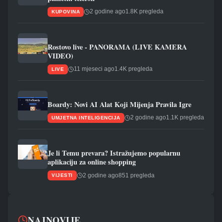
2 godine ago
1.8K pregleda
KUPOVINA
Rostovo live - PANORAMA (LIVE KAMERA
VIDEO)
11 mjeseci ago
1.4K pregleda
LIVE
Boardy: Novi AI Alat Koji Mijenja Pravila Igre
2 godine ago
1.1K pregleda
UMJETNA INTELIGENCIJA
Je li Temu prevara? Istražujemo popularnu
aplikaciju za online shopping
2 godine ago
851 pregleda
VIJESTI
NAJNOVIJE