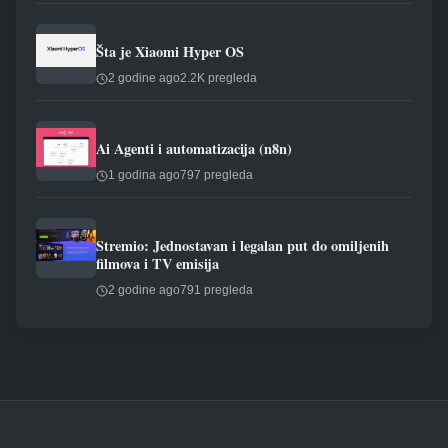
Šta je Xiaomi Hyper OS
2 godine ago
2.2K pregleda
Ai Agenti i automatizacija (n8n)
1 godina ago
797 pregleda
Stremio: Jednostavan i legalan put do omiljenih
filmova i TV emisija
2 godine ago
791 pregleda