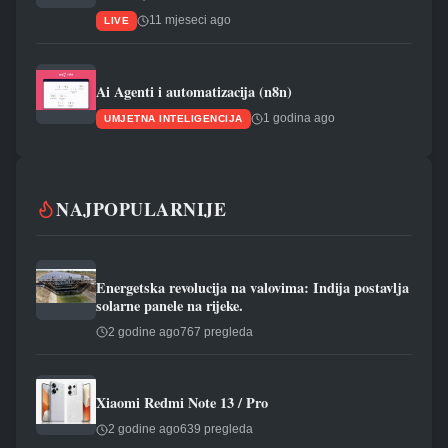
11 mjeseci ago
LIVE
Ai Agenti i automatizacija (n8n)
1 godina ago
UMJETNA INTELIGENCIJA
NAJPOPULARNIJE
Energetska revolucija na valovima: Indija postavlja
solarne panele na rijeke.
2 godine ago
767 pregleda
Xiaomi Redmi Note 13 / Pro
2 godine ago
639 pregleda