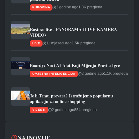
2 godine ago
1.8K pregleda
KUPOVINA
Rostovo live - PANORAMA (LIVE KAMERA
VIDEO)
11 mjeseci ago
1.5K pregleda
LIVE
Boardy: Novi AI Alat Koji Mijenja Pravila Igre
2 godine ago
1.1K pregleda
UMJETNA INTELIGENCIJA
Je li Temu prevara? Istražujemo popularnu
aplikaciju za online shopping
2 godine ago
854 pregleda
VIJESTI
NAJNOVIJE