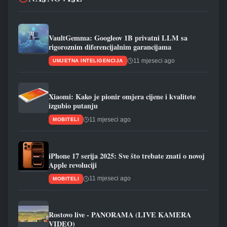
VaultGemma: Googleov 1B privatni LLM sa
rigoroznim diferencijalnim garancijama
11 mjeseci ago
UMJETNA INTELIGENCIJA
Xiaomi: Kako je pionir omjera cijene i kvalitete
izgubio putanju
11 mjeseci ago
MOBITELI
iPhone 17 serija 2025: Sve što trebate znati o novoj
Apple revoluciji
11 mjeseci ago
MOBITELI
Rostovo live - PANORAMA (LIVE KAMERA
VIDEO)