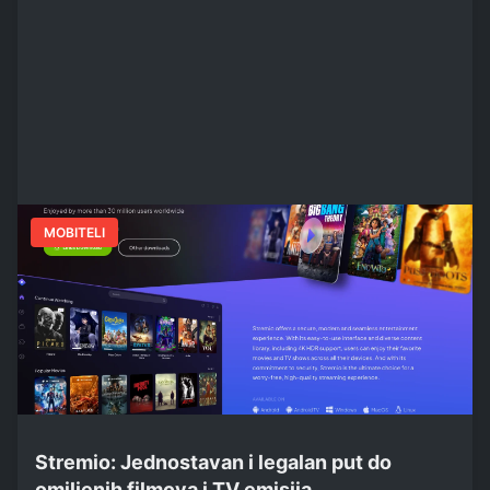
MOBITELI
Stremio: Jednostavan i legalan put do
omiljenih filmova i TV emisija