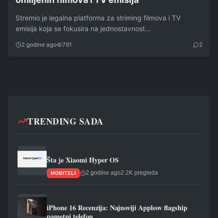
Stremio je legalna platforma za striming filmova i TV
emisija koja se fokusira na jednostavnost…
2 godine ago
791
2
TRENDING SADA
Šta je Xiaomi Hyper OS
2 godine ago
2.2K pregleda
MOBITELI
iPhone 16 Recenzija: Najnoviji Appleov flagship
pametni telefon